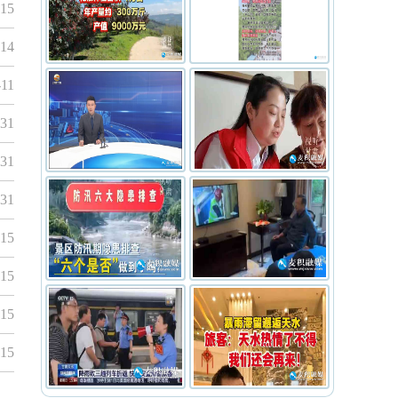
-15
-14
-11
-31
-31
-31
-15
-15
-15
-15