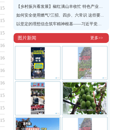
【乡村振兴看发展】椒红满山丰收忙 特色产业富农...
-15
如何安全使用燃气?三招、四步、六常识 这些要...
-15
以坚定的理想信念筑牢精神根基——习近平党建思想...
-15
图片新闻
更多>>
-16
-16
-16
-16
-15
-15
-15