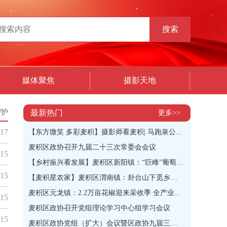
搜索
媒体聚焦
摄影天地
守护
最新热门
更多>>
-17
【东方微笑 多彩麦积】摄影师看麦积| 马跑泉公...
麦积区政协召开九届二十三次常委会会议
-15
【乡村振兴看发展】麦积区新阳镇：“巨峰”葡萄即...
-15
【麦积星农家】麦积区渭南镇：卦台山下觅乡味 田...
麦积区元龙镇：2.2万亩花椒迎来采收季 全产业...
-15
麦积区政协召开党组理论学习中心组学习会议
-15
麦积区政协党组（扩大）会议暨区政协九届三十八次...