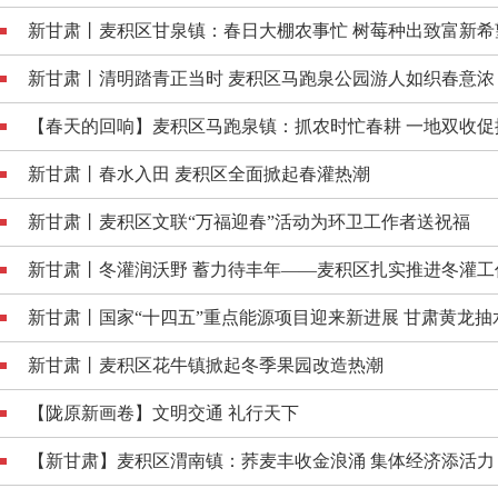
新甘肃丨麦积区甘泉镇：春日大棚农事忙 树莓种出致富新希
新甘肃丨清明踏青正当时 麦积区马跑泉公园游人如织春意浓
【春天的回响】麦积区马跑泉镇：抓农时忙春耕 一地双收促
新甘肃丨春水入田 麦积区全面掀起春灌热潮
新甘肃丨麦积区文联“万福迎春”活动为环卫工作者送祝福
新甘肃丨冬灌润沃野 蓄力待丰年——麦积区扎实推进冬灌工
新甘肃丨国家“十四五”重点能源项目迎来新进展 甘肃黄龙抽水
新甘肃丨麦积区花牛镇掀起冬季果园改造热潮
【陇原新画卷】文明交通 礼行天下
【新甘肃】麦积区渭南镇：荞麦丰收金浪涌 集体经济添活力