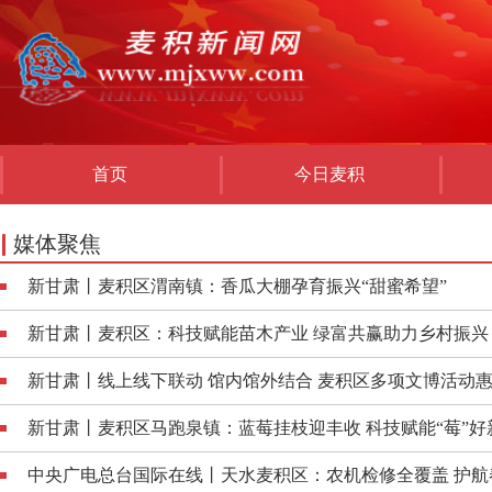
首页
今日麦积
媒体聚焦
新甘肃丨麦积区渭南镇：香瓜大棚孕育振兴“甜蜜希望”
新甘肃丨麦积区：科技赋能苗木产业 绿富共赢助力乡村振兴
新甘肃丨线上线下联动 馆内馆外结合 麦积区多项文博活动
新甘肃丨麦积区马跑泉镇：蓝莓挂枝迎丰收 科技赋能“莓”好
中央广电总台国际在线丨天水麦积区：农机检修全覆盖 护航