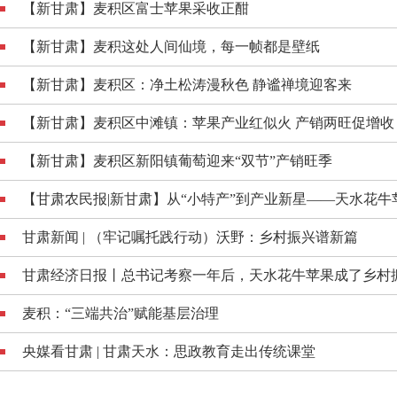
【新甘肃】麦积区富士苹果采收正酣
【新甘肃】麦积这处人间仙境，每一帧都是壁纸
【新甘肃】麦积区：净土松涛漫秋色 静谧禅境迎客来
【新甘肃】麦积区中滩镇：苹果产业红似火 产销两旺促增收
【新甘肃】麦积区新阳镇葡萄迎来“双节”产销旺季
【甘肃农民报|新甘肃】从“小特产”到产业新星——天水花
甘肃新闻 | （牢记嘱托践行动）沃野：乡村振兴谱新篇
甘肃经济日报丨总书记考察一年后，天水花牛苹果成了乡村振
麦积：“三端共治”赋能基层治理
央媒看甘肃 | 甘肃天水：思政教育走出传统课堂