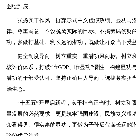
图绘到底。
弘扬实干作风，摒弃形式主义虚假政绩。显功与
律、尊重民意，不设脱离实际的目标、不搞劳民伤财
功，多做打基础、利长远的潜功，既做让群众当下受益
健全制度导向，树立重实干重潜功风向标。树立
核评价体系，打破“唯GDP、唯显功”惯性，构建显
潜功的干部受认可。坚持正确用人导向，选拔务实担
治生态。
“十五五”开局启新程，实干担当正当时。树立和
量发展的必然要求，更是筑牢强国建设、民族复兴根
众看得见、得实惠的显功，更做为子孙后代谋长远的
验的优异答卷。