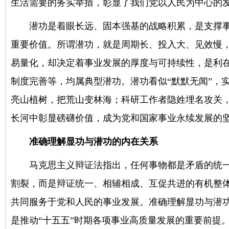
生活需要的务实举措，彰显了我们党以人民为中心的
潜功是着眼长远、固本强基的战略积累，是支撑事
重要价值。所谓潜功，就是周期长、投入大、见效慢
易量化，却决定着事业发展的厚度与可持续性，是利在
制度完善等，均属典型潜功。潜功看似“默默无闻”，
亮山植树，把荒山变林海；科研工作者隐姓埋名攻关
长河中彰显磅礴价值，成为党和国家事业永续发展的
准确理解显功与潜功的内在关系
马克思主义辩证法指出，任何事物都是矛盾的统
割裂，而是辩证统一、相辅相成、互促共进的有机整
共同服务于党和人民的事业发展。准确理解显功与潜
是推动“十五五”时期各项事业高质量发展的重要前提