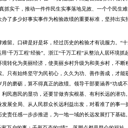
神真抓实干，推动一件件民生实事落地见效、一个个民生
众办了多少好事实事作为检验政绩的重要标准，坚持出实
留。口碑是好是坏，经过历史的检验才有说服力。“十五
用‘千万工程’经验”。浙江“千万工程”从整治人居环境抓
环境转化为美丽经济，使美丽乡村升级为和美乡村，不断
索。只有始终坚守为民初心，久久为功、善作善成，才能
岁月的磨砺，算不得真正的政绩。领导干部要涵养“功成不
、利民惠民的显功，还要甘做夯实根基、有利长远的潜功
业发展全局、从人民群众长远利益出发，对看准了的事一
历史责任感一步步推进，为一地一域的长远发展打下基础
家万户的事；千形百态的“绩”，落脚点都是群众的福祉