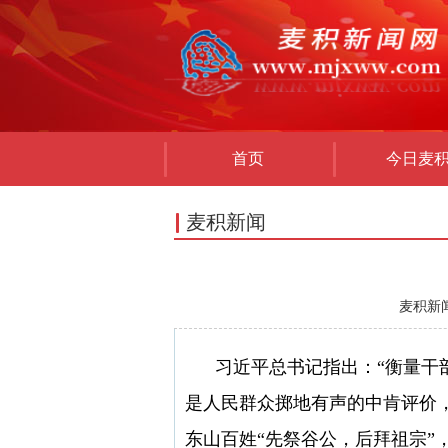
首页
今日麦
麦积新闻
麦积新闻网：
习近平总书记指出：“衡量干部
是人民群众掷地有声的中肯评价
东山百姓“先祭谷公，后拜祖宗”