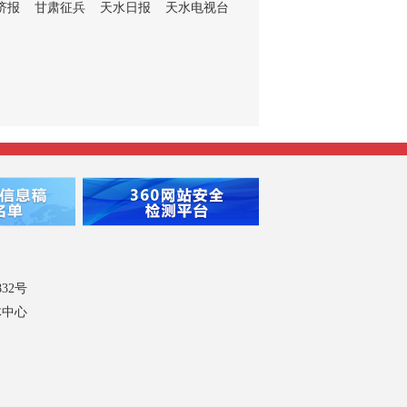
济报
甘肃征兵
天水日报
天水电视台
832号
体中心