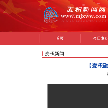
首页
今日麦
麦积新闻
【麦积融