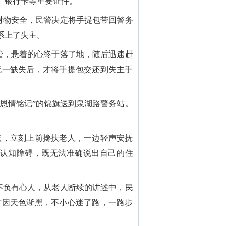
、银行卡等重要证件。
财物安全，民警决定将手提包带回警务
系上了失主。
管，悬着的心终于落了地，随后迅速赶
无一缺失后，才将手提包交还到失主手
得恩情铭记”的锦旗送到泉湖路警务站。
状，立刻上前搀扶老人，一边轻声安抚
认知障碍，既无法准确说出自己的住
不负有心人，从老人断续的讲述中，民
时因天色渐黑，不小心迷了路，一路步