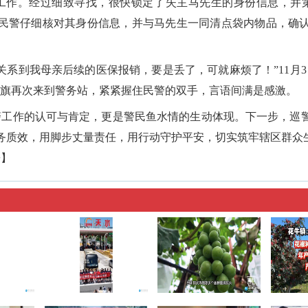
作。经过细致寻找，很快锁定了失主马先生的身份信息，并第
民警仔细核对其身份信息，并与马先生一同清点袋内物品，确
关系到我母亲后续的医保报销，要是丢了，可就麻烦了！”11月
锦旗再次来到警务站，紧紧握住民警的双手，言语间满是感激。
工作的认可与肯定，更是警民鱼水情的生动体现。下一步，巡
务质效，用脚步丈量责任，用行动守护平安，切实筑牢辖区群众生
菁】