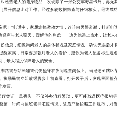
即检查老人的随身物品，发现除了一张公交车寿星卡外，再无
门展开信息比对工作。经过多轮数据筛查与仔细核实，最终成
亲呢！”电话中，家属难掩激动之情，连连向民警道谢，挂断电
边轻声与老人聊天，缓解他的焦虑，一边为他递上热水，让老人
份信息，细致询问老人的身体状况及家庭情况，确认无误后才
提醒家属，日常要加强对老人的看护，建议为老人配备标注姓
助，最大程度保障老人的安全。
，泉湖路警务站民辅警们仍坚守在夜间巡查岗位上。当巡逻至辖区
。执勤民警立即放缓脚步上前查看，打开袋子后，发现里面整
疗发票。
医疗凭证一旦丢失，不仅补办流程繁琐，更可能耽误医疗报销等
警第一时间向值班领导汇报情况，随后严格按照工作规范，对