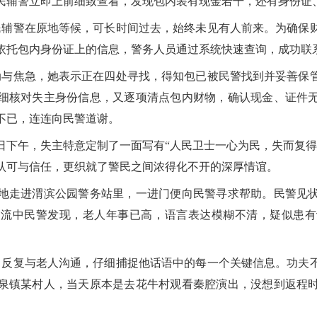
民辅警立即上前细致查看，发现包内装有现金若干，还有身份证
辅警在原地等候，可长时间过去，始终未见有人前来。为确保
依托包内身份证上的信息，警务人员通过系统快速查询，成功联
与焦急，她表示正在四处寻找，得知包已被民警找到并妥善保
细核对失主身份信息，又逐项清点包内财物，确认现金、证件
不已，连连向民警道谢。
1日下午，失主特意定制了一面写有“人民卫士一心为民，失而复
认可与信任，更织就了警民之间浓得化不开的深厚情谊。
跚地走进渭滨公园警务站里，一进门便向民警寻求帮助。民警见
交流中民警发现，老人年事已高，语言表达模糊不清，疑似患有
反复与老人沟通，仔细捕捉他话语中的每一个关键信息。功夫
泉镇某村人，当天原本是去花牛村观看秦腔演出，没想到返程