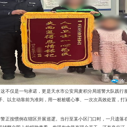
这不仅是一句承诺，更是天水市公安局麦积分局巡警大队践行
手、以主动靠前为准则，用一桩桩暖心事、一次次高效处置，打通
民辅警正按惯例在辖区开展巡逻。当行至某小区门口时，一只遗落